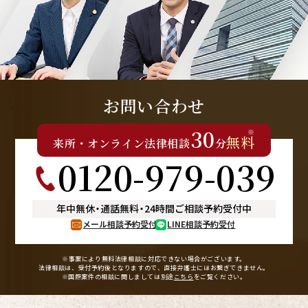
お問い合わせ
30
※
無料
来所
・
オンライン
法律相談
分
0120-979-039
年中無休
・
通話無料
・
24時間ご相談予約受付中
メール相談予約受付
LINE相談予約受付
※事案により無料法律相談に
対応できない場合がございます。
法律相談は、受付予約後となりますので、
直接弁護士にはお繋ぎできません。
※国際案件の相談に関しましては
別途
こちら
をご覧ください。