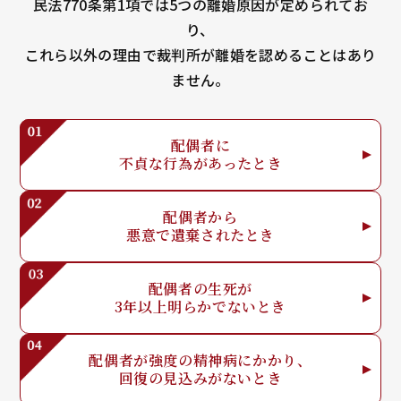
民法770条第1項では5つの離婚原因が定められてお
り、
これら以外の理由で裁判所が離婚を認めることはあり
ません。
配偶者に
不貞な行為が
あったとき
配偶者から
悪意で
遺棄されたとき
配偶者の生死が
3年以上明らか
でないとき
配偶者が強度の
精神病にかかり、
回復の見込みが
ないとき