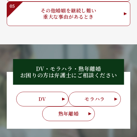
その他婚姻を
継続し難い
重大な事由が
あるとき
DV・モラハラ・熟年離婚
お困りの方は弁護士に
ご相談ください
DV
モラハラ
熟年離婚