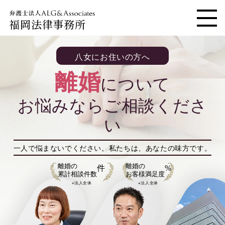
福岡法律事務所
メニ
八女にお住いの方へ
離婚
について
お悩みならご相談くださ
い
一人で悩まないでください。
私たちは、あなたの味方です。
離婚の
離婚の
件
%
累計相談件数
お客様満足度
※法人全体
※法人全体