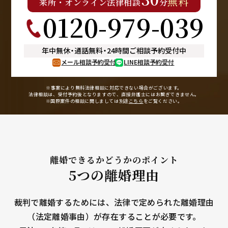
無料
来所
・
オンライン
法律相談
分
0120-979-039
年中無休
・
通話無料
・
24時間ご相談予約受付中
メール相談予約受付
LINE相談予約受付
※事案により無料法律相談に
対応できない場合がございます。
法律相談は、受付予約後となりますので、
直接弁護士にはお繋ぎできません。
※国際案件の相談に関しましては
別途
こちら
をご覧ください。
離婚できるかどうかのポイント
5つの離婚理由
裁判で離婚するためには、法律で定められた離婚理由
（法定離婚事由）が存在することが必要です。