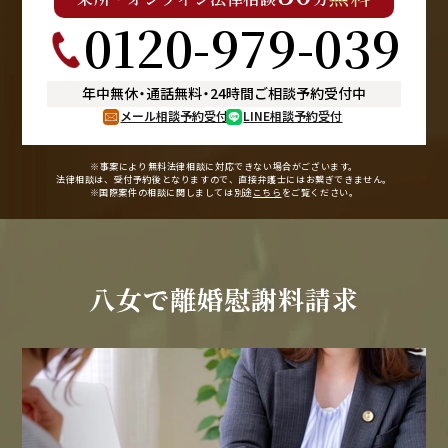
0120-979-039
年中無休
・
通話無料
・
24時間ご相談予約受付中
メール相談予約受付
LINE相談予約受付
※事案により無料法律相談に
対応できない場合がございます。
法律相談は、受付予約後となりますので、
直接弁護士にはお繋ぎできません。
※国際案件の相談に関しましては
別途
こちら
をご覧ください。
八女で
離婚慰謝料請求