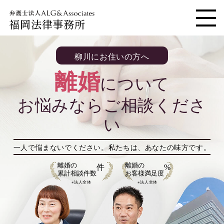
福岡法律事務所
メニ
柳川にお住いの方へ
離婚
について
お悩みならご相談くださ
い
一人で悩まないでください。
私たちは、あなたの味方です。
離婚の
離婚の
件
%
累計相談件数
お客様満足度
※法人全体
※法人全体