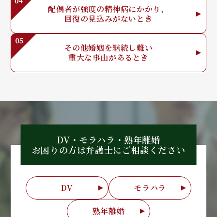
配偶者が強度の
精神病にかかり、
回復の見込みが
ないとき
その他婚姻を
継続し難い
重大な事由が
あるとき
DV・モラハラ・熟年離婚
お困りの方は弁護士に
ご相談ください
DV
モラハラ
熟年離婚