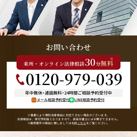
お問い合わせ
30
※
無料
来所
・
オンライン
法律相談
分
0120-979-039
年中無休
・
通話無料
・
24時間ご相談予約受付中
メール相談予約受付
LINE相談予約受付
※事案により無料法律相談に
対応できない場合がございます。
法律相談は、受付予約後となりますので、
直接弁護士にはお繋ぎできません。
※国際案件の相談に関しましては
別途
こちら
をご覧ください。