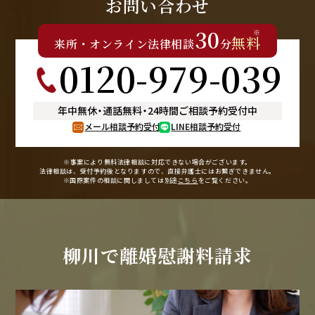
お問い合わせ
30
※
無料
来所
・
オンライン
法律相談
分
0120-979-039
年中無休
・
通話無料
・
24時間ご相談予約受付中
メール相談予約受付
LINE相談予約受付
※事案により無料法律相談に
対応できない場合がございます。
法律相談は、受付予約後となりますので、
直接弁護士にはお繋ぎできません。
※国際案件の相談に関しましては
別途
こちら
をご覧ください。
柳川で
離婚慰謝料請求