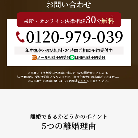
お問い合わせ
30
※
無料
来所
・
オンライン
法律相談
分
0120-979-039
年中無休
・
通話無料
・
24時間ご相談予約受付中
メール相談予約受付
LINE相談予約受付
※事案により無料法律相談に
対応できない場合がございます。
法律相談は、受付予約後となりますので、
直接弁護士にはお繋ぎできません。
※国際案件の相談に関しましては
別途
こちら
をご覧ください。
離婚できるかどうかのポイント
5つの離婚理由