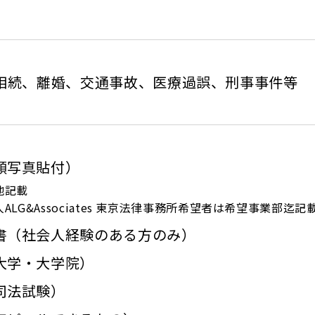
相続、離婚、交通事故、
医療過誤、刑事事件等
顔写真貼付）
地記載
ALG&Associates 東京法律事務所希望者は希望事業部迄記
書
（社会人経験のある方のみ）
大学・大学院）
司法試験）