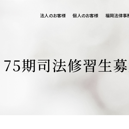
法人のお客様
個人のお客様
福岡法律事
客様ご相談
個人のお客様ご相談
専用サイト
交通事故
労務専用サイト
医療過誤
・75期司法修習生
募
離婚問題
刑事事件
相続問題
損害賠償