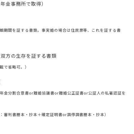
（年金事務所で取得）
姻期間を証する書類。事実婚の場合は住民票等、これを証する書
者双方の生存を証する書類
載で省略可。）
類
金分割合意書or離婚協議書or離婚公正証書or公証人の私署認証を
：審判書謄本・抄本＋確定証明書or調停調書謄本・抄本）