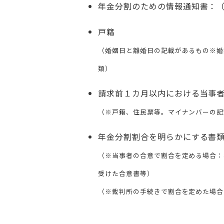
年金分割のための情報通知書：
戸籍
（婚姻日と離婚日の記載があるもの※婚
類）
請求前１カ月以内における当事
（※戸籍、住民票等。マイナンバーの記
年金分割割合を明らかにする書
（※当事者の合意で割合を定める場合：年
受けた合意書等）
（※裁判所の手続きで割合を定めた場合