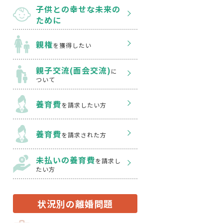
子供との幸せな
未来の
ために
親権
を獲得したい
親子交流(面会交流)
に
ついて
養育費
を請求したい方
養育費
を請求された方
未払いの養育費
を
請求し
たい方
状況別の離婚問題