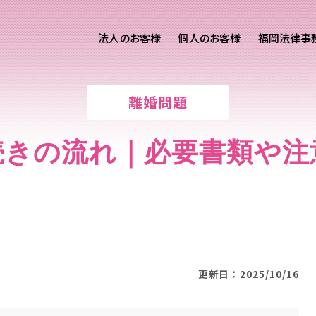
法人のお客様
個人のお客様
福岡法律事
客様ご相談
個人のお客様ご相談
離婚問題
専用サイト
交通事故
労務専用サイト
医療過誤
続きの流れ｜必要書類や注
離婚問題
刑事事件
相続問題
損害賠償
更新日：2025/10/16