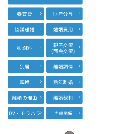
養育費
財産分与
協議離婚
婚姻費用
親子交流
慰謝料
(面会交流)
別居
離婚調停
親権
熟年離婚
離婚の理由
離婚裁判
DV・モラハラ
内縁関係