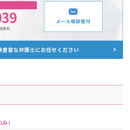
039
メール相談受付
話無料
験豊富な
弁護士にお任せください
のみ）