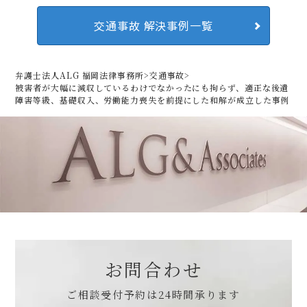
交通事故 解決事例一覧
弁護士法人ALG 福岡法律事務所
>
交通事故
>
被害者が大幅に減収しているわけでなかったにも拘らず、
適正な後遺
障害等級、基礎収入、労働能力喪失を前提にした和解が成立した事例
お問合わせ
ご相談受付予約は
24時間承ります