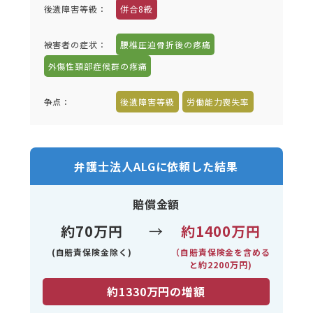
後遺障害等級：
併合8級
被害者の症状：
腰椎圧迫骨折後の疼痛
外傷性頚部症候群の疼痛
争点：
後遺障害等級
労働能力喪失率
弁護士法人ALGに依頼した結果
賠償金額
約70万円
→
約1400万円
(自賠責保険金除く)
（自賠責保険金を含める
と約2200万円)
約1330万円の増額