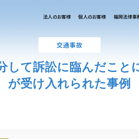
法人のお客様
個人のお客様
福岡法律事
客様ご相談
個人のお客様ご相談
交通事故
専用サイト
交通事故
労務専用サイト
医療過誤
分して訴訟に臨んだこと
離婚問題
刑事事件
が受け入れられた事例
相続問題
損害賠償