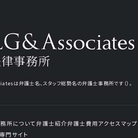
法律事務所
iatesは弁護士
名、
スタッフ
総勢
名の弁護士事務所です
（
）。
務所について
弁護士紹介
弁護士費用
アクセスマップ
専門サイト