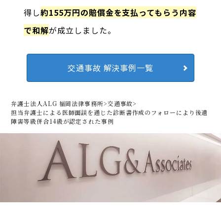
得し
約155万円の賠償金を支払ってもらう内容
で和解
が成立しました。
交通事故 解決事例一覧
弁護士法人ALG 福岡法律事務所
>
交通事故
>
担当弁護士による医師面談を通じた診断書作成のフォローにより後遺
障害等級併合14級が認定された事例