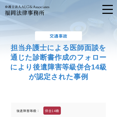
福岡法律事務所
メニ
交通事故
担当弁護士による医師面談を
通じた診断書作成のフォロー
により後遺障害等級併合14級
が認定された事例
後遺障害等級：
併合14級