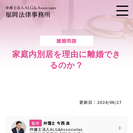
福岡法律事務所
メニ
離婚問題
家庭内別居を理由に離婚でき
るのか？
更新日：2024/06/27
弁護士 今西 眞
監修
弁護士法人ALG&Associates