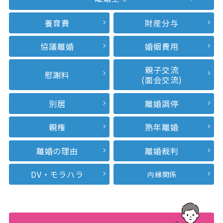
養育費
財産分与
協議離婚
婚姻費用
親子交流
慰謝料
(面会交流)
別居
離婚調停
親権
熟年離婚
離婚の理由
離婚裁判
DV・モラハラ
内縁関係