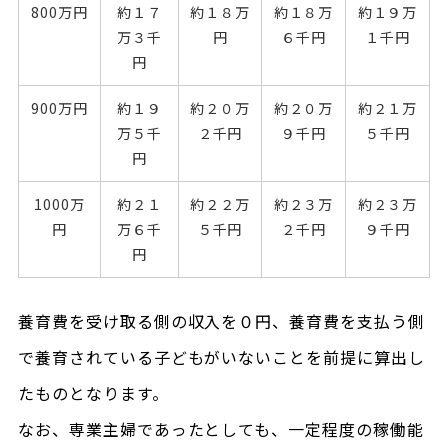
800万円
約１７
約１８万
約１８万
約１９万
万３千
円
６千円
１千円
円
900万円
約１９
約２０万
約２０万
約２１万
万５千
２千円
９千円
５千円
円
1000万
約２１
約２２万
約２３万
約２３万
円
万６千
５千円
２千円
９千円
円
養育費を受け取る側の収入を０円、養育費を支払う側
で養育されている子どもがいないことを前提に算出し
たものとなります。
なお、専業主婦であったとしても、一定程度の稼働能