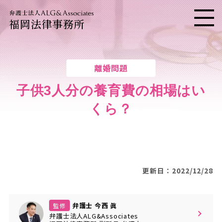
福岡法律事務所
メニ
離婚問題
子供3人分の養育費の相場はい
くら？
更新日：2022/12/28
弁護士 今西 眞
監修
弁護士法人ALG&Associates