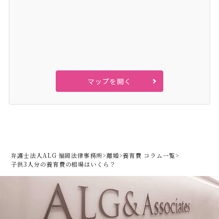
マップを開く
弁護士法人ALG 福岡法律事務所
>
離婚
>
養育費 コラム一覧
>
子供3人分の養育費の相場はいくら？