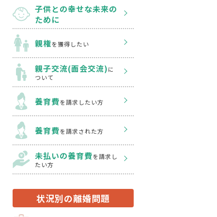
子供との幸せな
未来の
ために
親権
を獲得したい
親子交流(面会交流)
に
ついて
養育費
を請求したい方
養育費
を請求された方
未払いの養育費
を
請求し
たい方
状況別の離婚問題