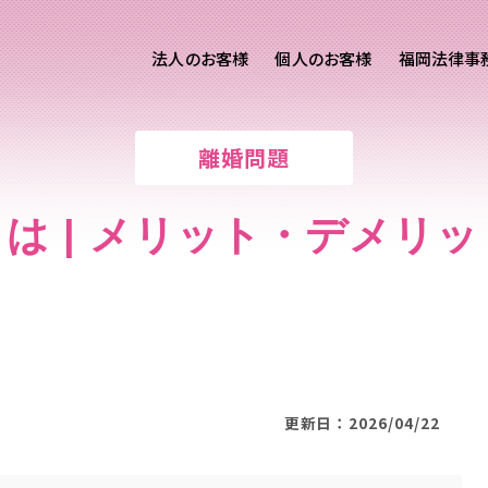
法人のお客様
個人のお客様
福岡法律事
客様ご相談
個人のお客様ご相談
離婚問題
専用サイト
交通事故
労務専用サイト
医療過誤
は | メリット・デメリ
離婚問題
刑事事件
相続問題
損害賠償
更新日：2026/04/22