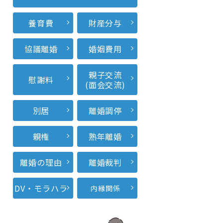
養育費
財産分与
協議離婚
婚姻費用
親子交流
慰謝料
(面会交流)
別居
離婚調停
親権
熟年離婚
離婚の理由
離婚裁判
DV・モラハラ
内縁関係