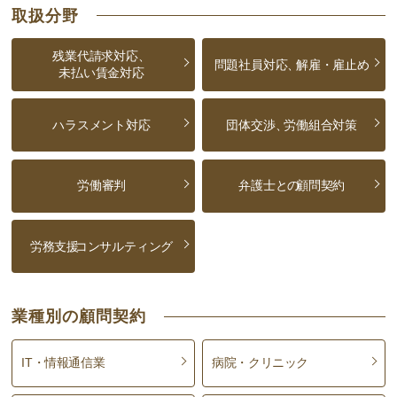
取扱分野
残業代請求対応、
問題社員対応、
解雇・雇止め
未払い賃金対応
ハラスメント対応
団体交渉、
労働組合対策
労働審判
弁護士との
顧問契約
労務支援
コンサルティング
業種別の顧問契約
IT・情報通信業
病院・クリニック