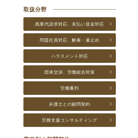
取扱分野
残業代請求対応、
未払い賃金対応
問題社員対応、
解雇・雇止め
ハラスメント対応
団体交渉、
労働組合対策
労働審判
弁護士との
顧問契約
労務支援
コンサルティング