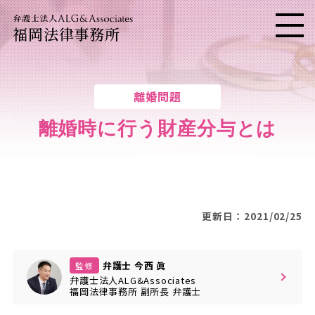
福岡法律事務所
メニ
離婚問題
離婚時に行う財産分与とは
更新日：2021/02/25
弁護士 今西 眞
監修
弁護士法人ALG&Associates
福岡法律事務所
副所長
弁護士