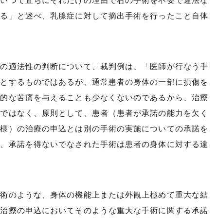
といつて直ちにそれだけの理由で右の手術を不要で違法な
ある」と述べ、乳腺症に対して摘出手術を行ったこと自体
為の適法性の判断について、裁判例は、「医師が行なう手
的とするものではあるが、通常患者の身体の一部に損傷を
体的な苦痛を与えることも少なくないのであるから、治療
のではなく、原則として、患者（患者が承諾の能力を欠く
同様）の治療の申込とは別の手術の実施についての承諾を
り、承諾を得ないでなされた手術は患者の身体に対する違
手術のような、身体の機能上または外観上極めて重大な結
の治療の申込においてそのような重大な手術に関する承諾