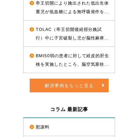
和解が成立した事例
ったことについて、和解が成立し、
帝王切開により娩出された低出生体
役務提供分を含め約1億2000万円相
重児が低血糖による無呼吸発作を起
当の経済的利益を確保した事例
こして心肺停止に陥り、脳性麻痺と
なったことについて、1億3500万円
TOLAC（帝王切開後経腟分娩試
の和解が成立した事例
行）中に子宮破裂し児が脳性麻痺と
なったことについて、敗訴のリスク
が高いと思われる状況から、賠償金
BMI50弱の患者に対して経皮的肝生
と給付金を合わせて約1億5000万円
検を実施したところ、脳空気塞栓が
相当の経済的利益を確保した事例
起き、片麻痺となったことについ
て、訴訟上の判決され、遅延損害金
解決事例をもっと見る
や訴訟費用を合わせて約1億5000万
円の経済的利益を確保した事例
コラム 最新記事
慰謝料