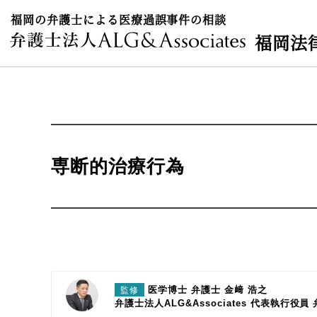
福岡の弁護士による医療過誤事件の相談
福岡法
専断的治療行為
医学博士 弁護士 金﨑 浩之
監修
弁護士法人ALG&Associates
代表執行役員