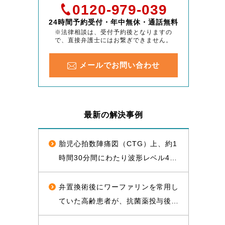
0120-979-039
24時間予約受付・年中無休・通話無料
※法律相談は、受付予約後となりますの
で、直接弁護士にはお繋ぎできません。
メールでお問い合わせ
最新の解決事例
胎児心拍数陣痛図（CTG）上、約1
時間30分間にわたり波形レベル4な
いし5が持続した後に経膣分娩され
た児が脳性麻痺となったことについ
弁置換術後にワーファリンを常用し
て、1億2000万円（産科医療補償制
ていた高齢患者が、抗菌薬投与後に
度補償金既払金を含む）で訴訟上の
脳出血を発症し常時要介護状態とな