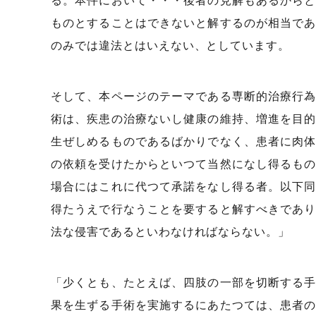
る。本件において・・・後者の見解もあるから
ものとすることはできないと解するのが相当で
のみでは違法とはいえない、としています。
そして、本ページのテーマである専断的治療行
術は、疾患の治療ないし健康の維持、増進を目
生ぜしめるものであるばかりでなく、患者に肉
の依頼を受けたからといつて当然になし得るも
場合にはこれに代つて承諾をなし得る者。以下
得たうえで行なうことを要すると解すべきであ
法な侵害であるといわなければならない。」
「少くとも、たとえば、四肢の一部を切断する
果を生ずる手術を実施するにあたつては、患者