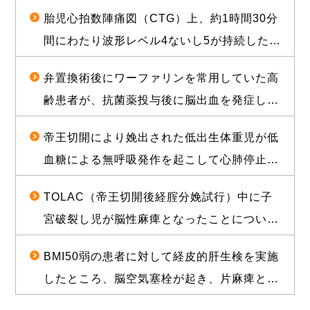
胎児心拍数陣痛図（CTG）上、約1時間30分
間にわたり波形レベル4ないし5が持続した後
に経膣分娩された児が脳性麻痺となったこと
弁置換術後にワーファリンを常用していた高
について、1億2000万円（産科医療補償制度
齢患者が、抗菌薬投与後に脳出血を発症し常
補償金既払金を含む）で訴訟上の和解が成立
時要介護状態となったことについて、和解が
した事例
帝王切開により娩出された低出生体重児が低
成立し、役務提供分を含め約1億2000万円相
血糖による無呼吸発作を起こして心肺停止に
当の経済的利益を確保した事例
陥り、脳性麻痺となったことについて、1億
TOLAC（帝王切開後経腟分娩試行）中に子
3500万円の和解が成立した事例
宮破裂し児が脳性麻痺となったことについ
て、敗訴のリスクが高いと思われる状況か
BMI50弱の患者に対して経皮的肝生検を実施
ら、賠償金と給付金を合わせて約1億5000万
したところ、脳空気塞栓が起き、片麻痺とな
円相当の経済的利益を確保した事例
ったことについて、訴訟上の判決され、遅延