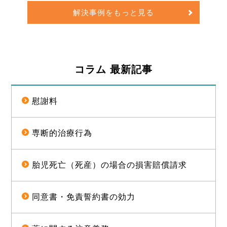
損害金や訴訟費用を合わせて約1億5000万円
解決事例をもっと見る
の経済的利益を確保した事例
コラム 最新記事
慰謝料
専断的治療行為
胎児死亡（死産）の場合の損害賠償請求
同意書・免責誓約書の効力