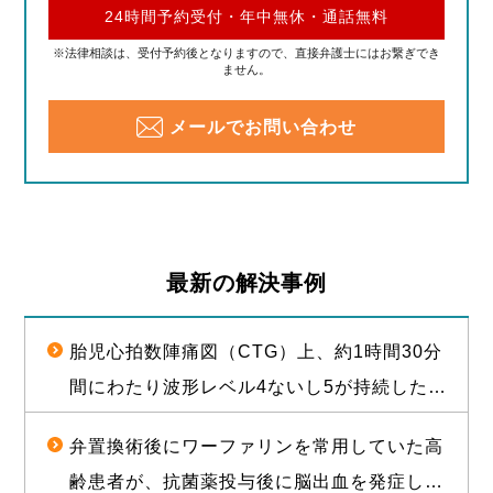
24時間予約受付・年中無休・通話無料
※法律相談は、受付予約後となりますので、直接弁護士にはお繋ぎでき
ません。
メールでお問い合わせ
最新の解決事例
胎児心拍数陣痛図（CTG）上、約1時間30分
間にわたり波形レベル4ないし5が持続した後
に経膣分娩された児が脳性麻痺となったこと
弁置換術後にワーファリンを常用していた高
について、1億2000万円（産科医療補償制度
齢患者が、抗菌薬投与後に脳出血を発症し常
補償金既払金を含む）で訴訟上の和解が成立