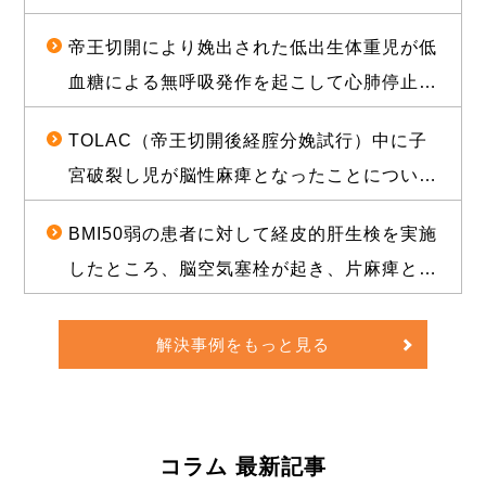
時要介護状態となったことについて、和解が
した事例
帝王切開により娩出された低出生体重児が低
成立し、役務提供分を含め約1億2000万円相
血糖による無呼吸発作を起こして心肺停止に
当の経済的利益を確保した事例
陥り、脳性麻痺となったことについて、1億
TOLAC（帝王切開後経腟分娩試行）中に子
3500万円の和解が成立した事例
宮破裂し児が脳性麻痺となったことについ
て、敗訴のリスクが高いと思われる状況か
BMI50弱の患者に対して経皮的肝生検を実施
ら、賠償金と給付金を合わせて約1億5000万
したところ、脳空気塞栓が起き、片麻痺とな
円相当の経済的利益を確保した事例
ったことについて、訴訟上の判決され、遅延
損害金や訴訟費用を合わせて約1億5000万円
解決事例をもっと見る
の経済的利益を確保した事例
コラム 最新記事