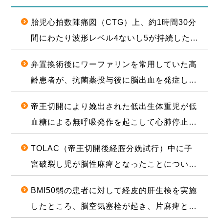
胎児心拍数陣痛図（CTG）上、約1時間30分
間にわたり波形レベル4ないし5が持続した後
に経膣分娩された児が脳性麻痺となったこと
弁置換術後にワーファリンを常用していた高
について、1億2000万円（産科医療補償制度
齢患者が、抗菌薬投与後に脳出血を発症し常
補償金既払金を含む）で訴訟上の和解が成立
時要介護状態となったことについて、和解が
した事例
帝王切開により娩出された低出生体重児が低
成立し、役務提供分を含め約1億2000万円相
血糖による無呼吸発作を起こして心肺停止に
当の経済的利益を確保した事例
陥り、脳性麻痺となったことについて、1億
TOLAC（帝王切開後経腟分娩試行）中に子
3500万円の和解が成立した事例
宮破裂し児が脳性麻痺となったことについ
て、敗訴のリスクが高いと思われる状況か
BMI50弱の患者に対して経皮的肝生検を実施
ら、賠償金と給付金を合わせて約1億5000万
したところ、脳空気塞栓が起き、片麻痺とな
円相当の経済的利益を確保した事例