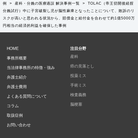
例
>
産科・分娩の医療過誤
解決事例一覧
>
TOLAC（帝王切開後経腟
分娩試行）中に子宮破裂し児が脳性麻痺となったことについて、敗訴のリ
スクが高いと思われる状況から、賠償金と給付金を合わせて約1億5000万
円相当の経済的利益を確保した事例
HOME
注目分野
産科
事務所概要
癌の見落とし
当法律事務所の特徴・強み
投薬ミス
弁護士紹介
手術ミス
弁護士費用
検査義務
よくある質問について
脳梗塞
コラム
取扱症例
お問い合わせ