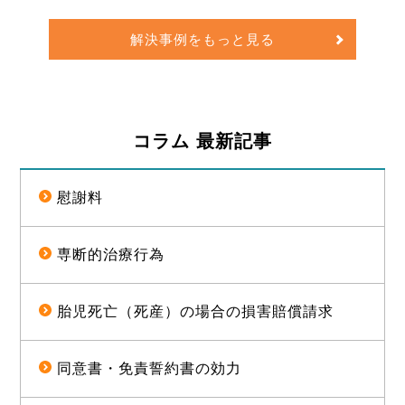
ったことについて、訴訟上の判決され、遅延
損害金や訴訟費用を合わせて約1億5000万円
解決事例をもっと見る
の経済的利益を確保した事例
コラム 最新記事
慰謝料
専断的治療行為
胎児死亡（死産）の場合の損害賠償請求
同意書・免責誓約書の効力