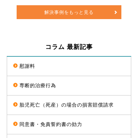
ったことについて、訴訟上の判決され、遅延
損害金や訴訟費用を合わせて約1億5000万円
解決事例をもっと見る
の経済的利益を確保した事例
コラム 最新記事
慰謝料
専断的治療行為
胎児死亡（死産）の場合の損害賠償請求
同意書・免責誓約書の効力