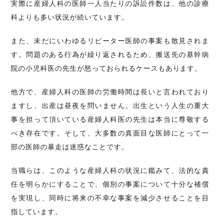
実際に産婦人科の医師一人当たりの訴訟件数は、他の診療
科よりも多い状況が続いています。
また、未だにいわゆるリピーター医師の事案も散見されま
す。問題のある行為が繰り返されるため、搬送先の基幹病
院の小児科医の先生が怒っておられるケースもあります。
他方で、産婦人科の医師の労働時間は長いと言われており
ますし、出産は昼夜を問いません。出生という人生の重大
事を担って頂いている産婦人科医の先生は本当に尊敬する
べき存在です。そして、大多数の真面目な医師にとって一
部の医師の暴走は迷惑なことです。
当職らは、このような産婦人科の状況に鑑みて、法的な責
任を明らかにすることで、個別の事案について十分な補償
を実現し、同時に将来の不幸な事案を減少させることを目
指しています。