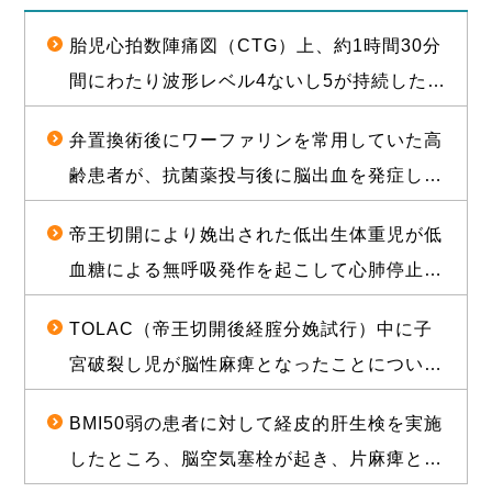
胎児心拍数陣痛図（CTG）上、約1時間30分
間にわたり波形レベル4ないし5が持続した後
に経膣分娩された児が脳性麻痺となったこと
弁置換術後にワーファリンを常用していた高
について、1億2000万円（産科医療補償制度
齢患者が、抗菌薬投与後に脳出血を発症し常
補償金既払金を含む）で訴訟上の和解が成立
時要介護状態となったことについて、和解が
した事例
帝王切開により娩出された低出生体重児が低
成立し、役務提供分を含め約1億2000万円相
血糖による無呼吸発作を起こして心肺停止に
当の経済的利益を確保した事例
陥り、脳性麻痺となったことについて、1億
TOLAC（帝王切開後経腟分娩試行）中に子
3500万円の和解が成立した事例
宮破裂し児が脳性麻痺となったことについ
て、敗訴のリスクが高いと思われる状況か
BMI50弱の患者に対して経皮的肝生検を実施
ら、賠償金と給付金を合わせて約1億5000万
したところ、脳空気塞栓が起き、片麻痺とな
円相当の経済的利益を確保した事例