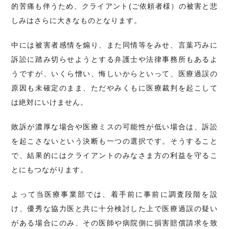
的苦痛も伴うため、クライアント(ご依頼者様）の被害と悲
しみはさらに大きなものとなります。
中には被害者感情を煽り、また同情等をみせ、言葉巧みに
訴訟に踏み切らせようとする弁護士や法律事務所もあるよ
うですが、いくら憎い、悔しいからといって、医療過誤の
原因も未確定のまま、ただやみくもに医療裁判を起こして
は絶対にいけません。
敗訴が濃厚な場合や医療ミスの可能性が低い場合は、訴訟
を起こさないという決断も一つの選択です。そうすること
で、結果的にはクライアントのみなさま方の利益を守るこ
とにもつながります。
よって当医療事業部では、着手前に事前に調査段階を設
け、優秀な協力医と共に十分検討した上で医療過誤の疑い
がある場合にのみ、その医師や病院側に損害賠償請求を致