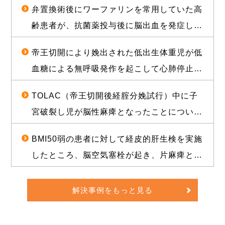
弁置換術後にワーファリンを常用していた高
について、1億2000万円（産科医療補償制度
齢患者が、抗菌薬投与後に脳出血を発症し常
補償金既払金を含む）で訴訟上の和解が成立
時要介護状態となったことについて、和解が
した事例
帝王切開により娩出された低出生体重児が低
成立し、役務提供分を含め約1億2000万円相
血糖による無呼吸発作を起こして心肺停止に
当の経済的利益を確保した事例
陥り、脳性麻痺となったことについて、1億
TOLAC（帝王切開後経腟分娩試行）中に子
3500万円の和解が成立した事例
宮破裂し児が脳性麻痺となったことについ
て、敗訴のリスクが高いと思われる状況か
BMI50弱の患者に対して経皮的肝生検を実施
ら、賠償金と給付金を合わせて約1億5000万
したところ、脳空気塞栓が起き、片麻痺とな
円相当の経済的利益を確保した事例
ったことについて、訴訟上の判決され、遅延
損害金や訴訟費用を合わせて約1億5000万円
解決事例をもっと見る
の経済的利益を確保した事例