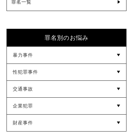
罪名一覧
罪名別のお悩み
暴力事件
性犯罪事件
傷害罪
暴行罪
脅迫・恐喝・強要罪
交通事故
強制わいせつ
迷惑防止条例違反
公然わいせつ
痴漢
盗撮
児童ポルノ
逮捕監禁罪
企業犯罪
道路交通法違反
財産事件
横領
業務上横領
背任
信用毀損罪
業務妨害罪