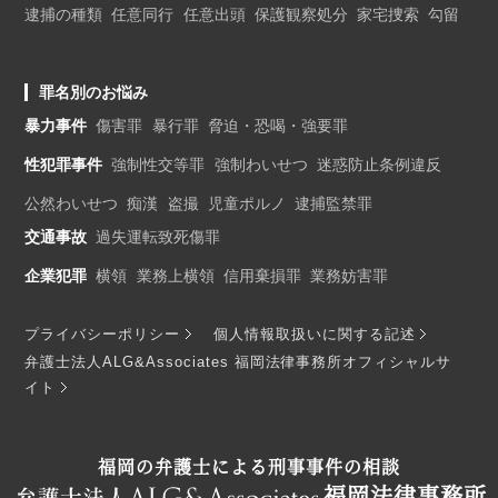
逮捕の種類
任意同行
任意出頭
保護観察処分
家宅捜索
勾留
罪名別のお悩み
暴力事件
傷害罪
暴行罪
脅迫・恐喝・強要罪
性犯罪事件
強制性交等罪
強制わいせつ
迷惑防止条例違反
公然わいせつ
痴漢
盗撮
児童ポルノ
逮捕監禁罪
交通事故
過失運転致死傷罪
企業犯罪
横領
業務上横領
信用棄損罪
業務妨害罪
プライバシーポリシー
個人情報取扱いに関する記述
弁護士法人ALG&Associates 福岡法律事務所オフィシャルサ
イト
福岡の弁護士による刑事事件の相談
福岡法律事務所