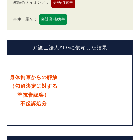
依頼のタイミング
：
身柄拘束中
事件・罪名
：
偽計業務妨害
弁護士法人ALGに依頼した結果
身体拘束からの解放
（勾留決定に対する
準抗告認容）
不起訴処分