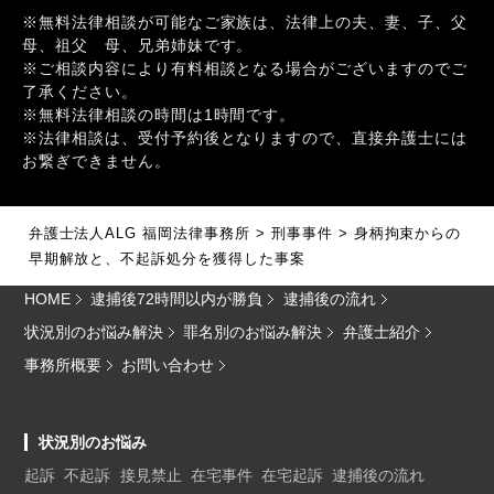
※無料法律相談が可能なご家族は、法律上の夫、妻、子、父
母、祖父 母、兄弟姉妹です。
※ご相談内容により有料相談となる場合がございますのでご
了承ください。
※無料法律相談の時間は1時間です。
※法律相談は、受付予約後となりますので、直接弁護士には
お繋ぎできません。
弁護士法人ALG 福岡法律事務所
>
刑事事件
>
身柄拘束からの
早期解放と、不起訴処分を獲得した事案
HOME
逮捕後72時間以内が勝負
逮捕後の流れ
状況別のお悩み解決
罪名別のお悩み解決
弁護士紹介
事務所概要
お問い合わせ
状況別のお悩み
起訴
不起訴
接見禁止
在宅事件
在宅起訴
逮捕後の流れ