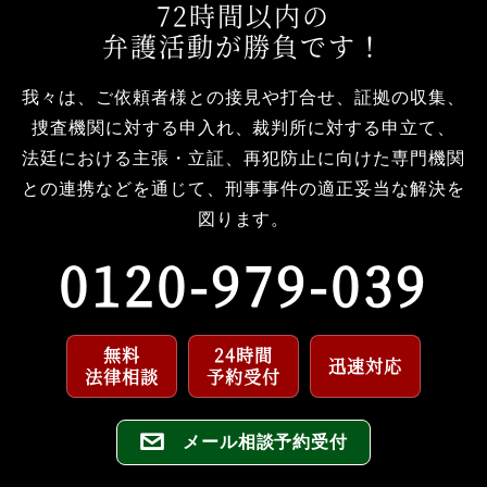
72
時間以内の
弁護活動が勝負です！
我々は、ご依頼者様との接見や打合せ、
証拠の収集、
捜査機関に対する申入れ、
裁判所に対する申立て、
法廷における主張・立証、再犯防止に向けた
専門機関
との連携などを通じて、
刑事事件の適正妥当な解決を
図ります。
0120-979-039
無料
24時間
迅速対応
法律相談
予約受付
メール相談予約受付