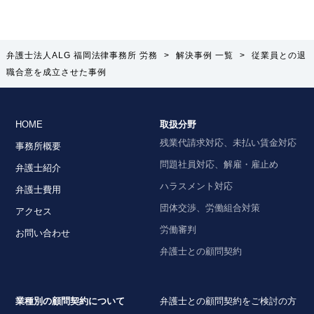
弁護士法人ALG 福岡法律事務所 労務
>
解決事例 一覧
>
従業員との退
職合意を成立させた事例
HOME
取扱分野
残業代請求対応、未払い賃金対応
事務所概要
問題社員対応、解雇・雇止め
弁護士紹介
ハラスメント対応
弁護士費用
団体交渉、労働組合対策
アクセス
労働審判
お問い合わせ
弁護士との顧問契約
業種別の顧問契約について
弁護士との顧問契約をご検討の方