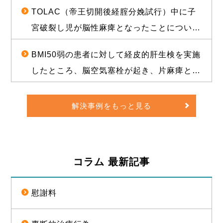
陥り、脳性麻痺となったことについて、1億
TOLAC（帝王切開後経腟分娩試行）中に子
3500万円の和解が成立した事例
宮破裂し児が脳性麻痺となったことについ
て、敗訴のリスクが高いと思われる状況か
BMI50弱の患者に対して経皮的肝生検を実施
ら、賠償金と給付金を合わせて約1億5000万
したところ、脳空気塞栓が起き、片麻痺とな
円相当の経済的利益を確保した事例
ったことについて、訴訟上の判決され、遅延
損害金や訴訟費用を合わせて約1億5000万円
解決事例をもっと見る
の経済的利益を確保した事例
コラム 最新記事
慰謝料