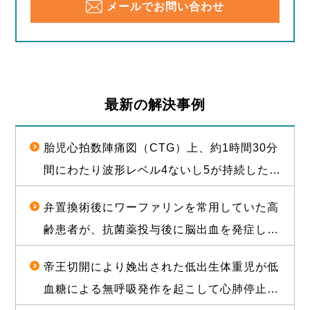
メールでお問い合わせ
最新の解決事例
胎児心拍数陣痛図（CTG）上、約1時間30分
間にわたり波形レベル4ないし5が持続した後
に経膣分娩された児が脳性麻痺となったこと
弁置換術後にワーファリンを常用していた高
について、1億2000万円（産科医療補償制度
齢患者が、抗菌薬投与後に脳出血を発症し常
補償金既払金を含む）で訴訟上の和解が成立
時要介護状態となったことについて、和解が
した事例
帝王切開により娩出された低出生体重児が低
成立し、役務提供分を含め約1億2000万円相
血糖による無呼吸発作を起こして心肺停止に
当の経済的利益を確保した事例