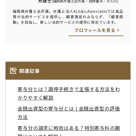
弁護士
(福岡県弁護士会所属・登録番号：47535)
福岡県弁護士会所属。弁護士法人ALG&s;Associatesでは高品
質の法的サービスを提供し、顧客満足のみならず、「顧客感
動」を目指し、新しい法的サービスの提供に努めています。
プロフィールを見る
関連記事
寄与分とは？調停手続きで主張する方法をわ
かりやすく解説
金銭出資型の寄与分とは | 金銭出資型の評価
方法
寄与分の請求に時効はある？特別寄与料の期