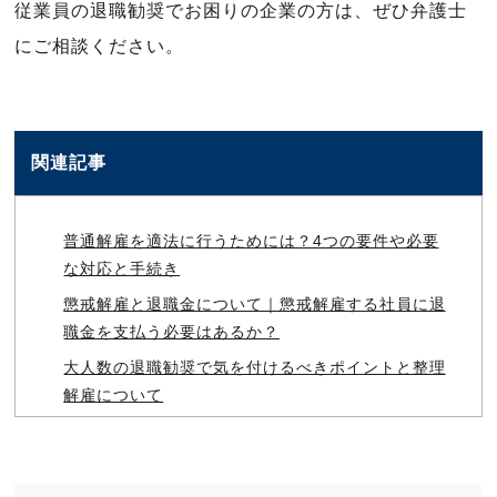
従業員の退職勧奨でお困りの企業の方は、ぜひ弁護士
にご相談ください。
関連記事
普通解雇を適法に行うためには？4つの要件や必要
な対応と手続き
懲戒解雇と退職金について｜懲戒解雇する社員に退
職金を支払う必要はあるか？
大人数の退職勧奨で気を付けるべきポイントと整理
解雇について
退職時に引継ぎを拒否された場合の会社側の対応と
予防策
合意退職とは？必要な手続きや退職合意書について