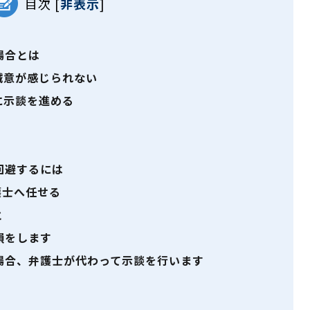
目次
[
非表示
]
場合とは
誠意が感じられない
に示談を進める
回避するには
護士へ任せる
と
損をします
場合、弁護士が代わって示談を行います