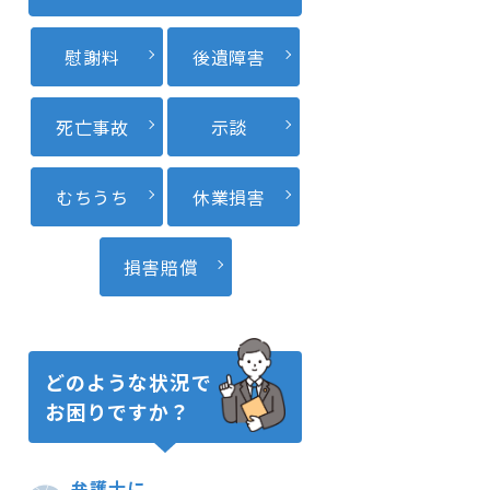
慰謝料
後遺障害
死亡事故
示談
むちうち
休業損害
損害賠償
どのような状況で
お困りですか？
弁護士に