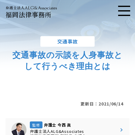
福岡法律事務所
メニ
交通事故
交通事故の示談を人身事故と
して行うべき理由とは
更新日：2021/06/14
弁護士 今西 眞
監修
弁護士法人ALG&Associates