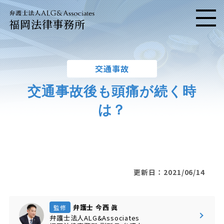
福岡法律事務所
メニ
交通事故
交通事故後も頭痛が続く時
は？
更新日：2021/06/14
弁護士 今西 眞
監修
弁護士法人ALG&Associates