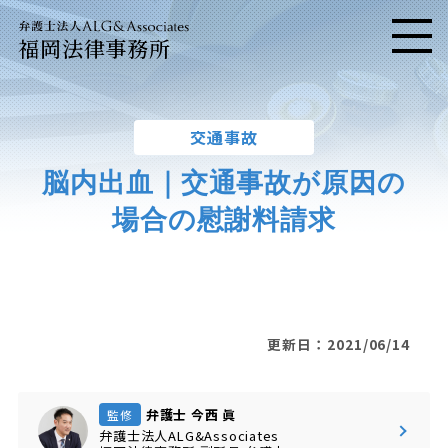
福岡法律事務所
メニ
交通事故
脳内出血｜交通事故が原因の
場合の慰謝料請求
更新日：2021/06/14
弁護士 今西 眞
監修
弁護士法人ALG&Associates