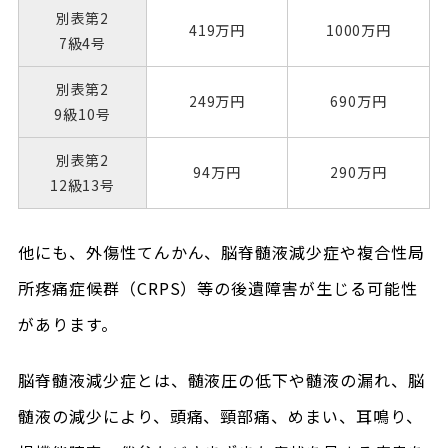
別表第2
419万円
1000万円
7級4号
別表第2
249万円
690万円
9級10号
別表第2
94万円
290万円
12級13号
他にも、外傷性てんかん、脳脊髄液減少症や複合性局
所疼痛症候群（CRPS）等の後遺障害が生じる可能性
があります。
脳脊髄液減少症とは、髄液圧の低下や髄液の漏れ、脳
髄液の減少により、頭痛、頸部痛、めまい、耳鳴り、