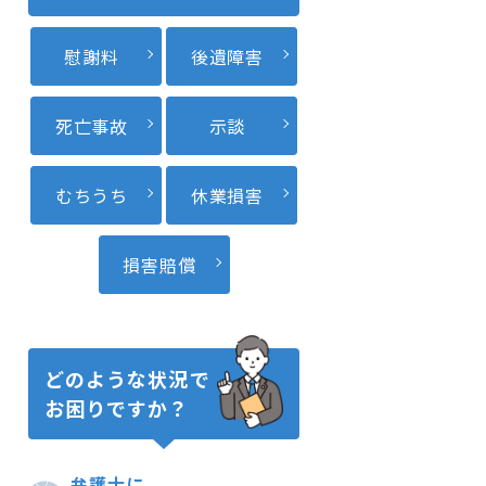
慰謝料
後遺障害
死亡事故
示談
むちうち
休業損害
損害賠償
どのような状況で
お困りですか？
弁護士に