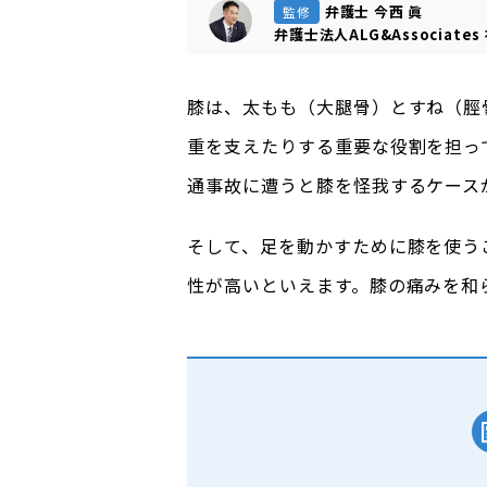
弁護士 今西 眞
監修
弁護士法人ALG&Associates
膝は、太もも（大腿骨）とすね（脛
重を支えたりする重要な役割を担っ
通事故に遭うと膝を怪我するケース
そして、足を動かすために膝を使う
性が高いといえます。膝の痛みを和