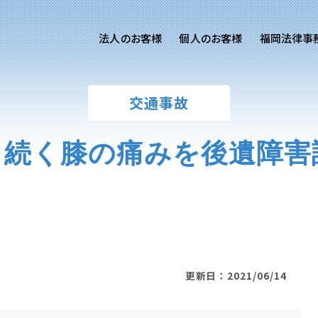
法人のお客様
個人のお客様
福岡法律事
客様ご相談
個人のお客様ご相談
交通事故
専用サイト
交通事故
労務専用サイト
医療過誤
ら続く膝の痛みを後遺障害
離婚問題
刑事事件
相続問題
損害賠償
更新日：2021/06/14