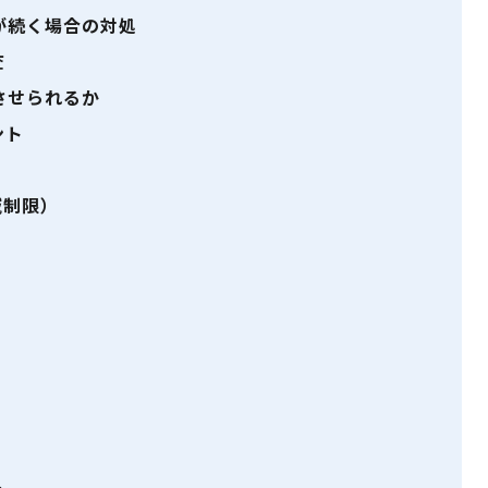
が続く場合の対処
査
させられるか
ント
域制限）